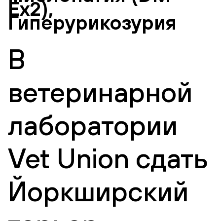
Ex2),
Гиперурикозурия
В
ветеринарной
лаборатории
Vet Union сдать
Йоркширский