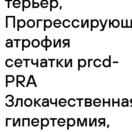
терьер,
Прогрессирующ
атрофия
сетчатки prcd-
PRA
Злокачественна
гипертермия,