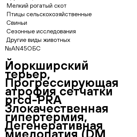
Мелкий рогатый скот
Птицы сельскохозяйственные
Свиньи
Сезонные исследования
Другие виды животных
№AN45ОБС
Йоркширский
терьер,
Прогрессирующая
атрофия сетчатки
prcd-PRA
Злокачественная
гипертермия,
Дегенеративная
миелопатия (DM