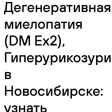
Дегенеративная
миелопатия
(DM Ex2),
Гиперурикозури
в
Новосибирске:
узнать