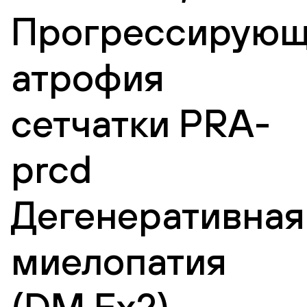
Прогрессирующ
атрофия
сетчатки PRA-
prcd
Дегенеративная
миелопатия
(DM Ex2),