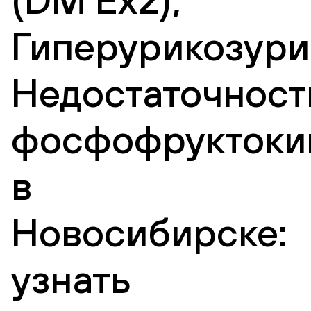
Гиперурикозури
Недостаточност
фосфофруктоки
в
Новосибирске:
узнать