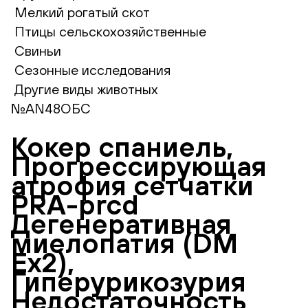
Мелкий рогатый скот
Птицы сельскохозяйственные
Свиньи
Сезонные исследования
Другие виды животных
№AN48ОБС
Кокер спаниель,
Прогрессирующая
атрофия сетчатки
PRA-prcd
Дегенеративная
миелопатия (DM
Ex2),
Гиперурикозурия
Недостаточность