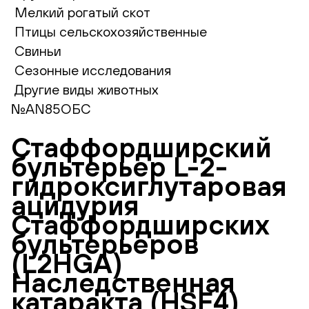
Мелкий рогатый скот
Птицы сельскохозяйственные
Свиньи
Сезонные исследования
Другие виды животных
№AN85ОБС
Стаффордширский
бультерьер L-2-
гидроксиглутаровая
ацидурия
Стаффордширских
бультерьеров
(L2HGA)
Наследственная
катаракта (HSF4)