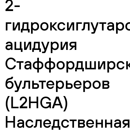
2-
гидроксиглутар
ацидурия
Стаффордширс
бультерьеров
(L2HGA)
Наследственна