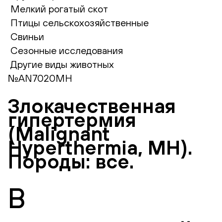
Мелкий рогатый скот
Птицы сельскохозяйственные
Свиньи
Сезонные исследования
Другие виды животных
№AN7020MH
Злокачественная
гипертермия
(Malignant
Hyperthermia, MH).
Породы: все.
В