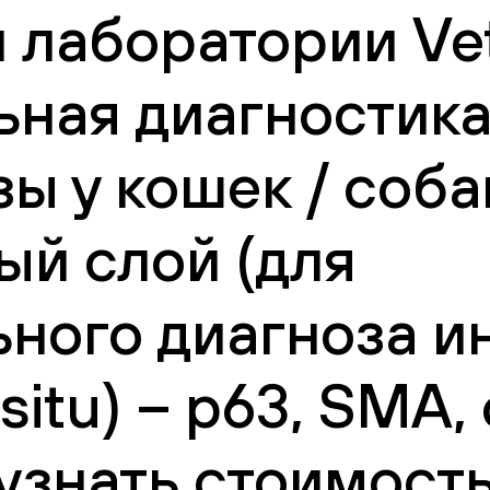
 лаборатории Vet
ная диагностик
 у кошек / собак
й слой (для
ного диагноза и
itu) – p63, SMA, 
узнать стоимост