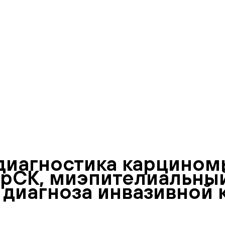
диагностика карцином
: pCK, миэпителиальны
иагноза инвазивной ка