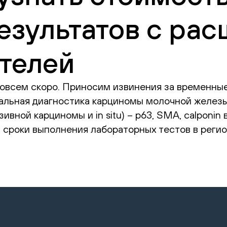
езультатов с ра
телей
овсем скоро. Приносим извинения за временные
льная диагностика карциномы молочной железы 
вной карциномы и in situ) – p63, SMA, calponin
и сроки выполнения лабораторных тестов в реги