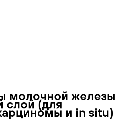
ы молочной железы
й слой (для
рциномы и in situ)