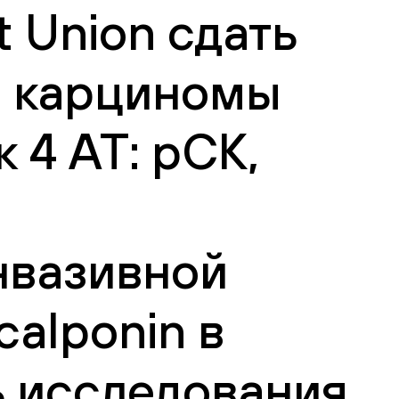
 Union сдать
а карциномы
 4 АТ: pCK,
нвазивной
calponin в
ь исследования,