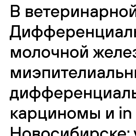
В ветеринарной
Дифференциаль
молочной железы
миэпителиальны
дифференциаль
карциномы и in s
Новосибирске: 