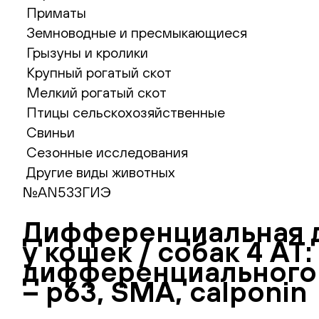
Приматы
Земноводные и пресмыкающиеся
Грызуны и кролики
Крупный рогатый скот
Мелкий рогатый скот
Птицы сельскохозяйственные
Свиньи
Сезонные исследования
Другие виды животных
№AN533ГИЭ
Дифференциальная 
у кошек / собак 4 АТ
дифференциального д
– p63, SMA, calponin