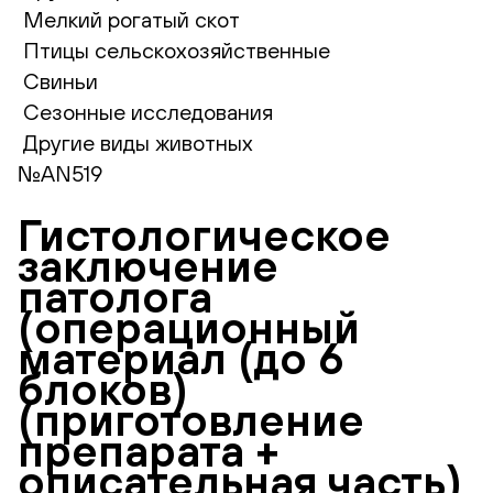
Мелкий рогатый скот
Птицы сельскохозяйственные
Свиньи
Сезонные исследования
Другие виды животных
№AN519
Гистологическое
заключение
патолога
(операционный
материал (до 6
блоков)
(приготовление
препарата +
описательная часть)