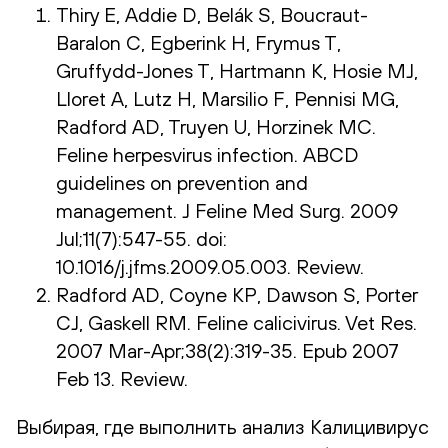
Thiry E, Addie D, Belák S, Boucraut-
Baralon C, Egberink H, Frymus T,
Gruffydd-Jones T, Hartmann K, Hosie MJ,
Lloret A, Lutz H, Marsilio F, Pennisi MG,
Radford AD, Truyen U, Horzinek MC.
Feline herpesvirus infection. ABCD
guidelines on prevention and
management. J Feline Med Surg. 2009
Jul;11(7):547-55. doi:
10.1016/j.jfms.2009.05.003. Review.
Radford AD, Coyne KP, Dawson S, Porter
CJ, Gaskell RM. Feline calicivirus. Vet Res.
2007 Mar-Apr;38(2):319-35. Epub 2007
Feb 13. Review.
Выбирая, где выполнить анализ Калицивирус