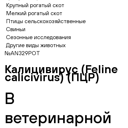
Крупный рогатый скот
Мелкий рогатый скот
Птицы сельскохозяйственные
Свиньи
Сезонные исследования
Другие виды животных
№AN329РОТ
Калицивирус (Feline
calicivirus) (ПЦР)
В
ветеринарной