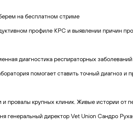
берем на бесплатном стриме
одуктивном профиле КРС и выявлении причин про
еменная диагностика респираторных заболеваний
лаборатория помогает ставить точный диагноз и
и и провалы крупных клиник. Живые истории от п
юня генеральный директор Vet Union Сандро Руха