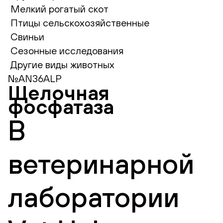
Мелкий рогатый скот
Птицы сельскохозяйственные
Свиньи
Сезонные исследования
Другие виды животных
№AN36ALP
Щелочная
фосфатаза
В
ветеринарной
лаборатории