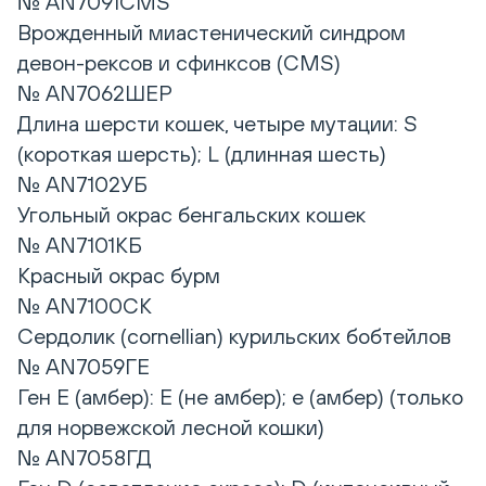
№ AN7091CMS
Врожденный миастенический синдром
девон-рексов и сфинксов (CMS)
№ AN7062ШЕР
Длина шерсти кошек, четыре мутации: S
(короткая шерсть); L (длинная шесть)
№ AN7102УБ
Угольный окрас бенгальских кошек
№ AN7101КБ
Красный окрас бурм
№ AN7100CK
Сердолик (cornellian) курильских бобтейлов
№ AN7059ГЕ
Ген E (амбер): E (не амбер); е (амбер) (только
для норвежской лесной кошки)
№ AN7058ГД