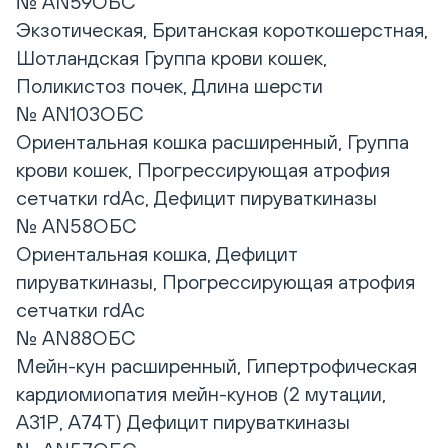
№ AN59ОБС
Экзотическая, Британская короткошерстная,
Шотландская Группа крови кошек,
Поликистоз почек, Длина шерсти
№ AN103ОБС
Ориентальная кошка расширенный, Группа
крови кошек, Прогрессирующая атрофия
сетчатки rdAc, Дефицит пируваткиназы
№ AN58ОБС
Ориентальная кошка, Дефицит
пируваткиназы, Прогрессирующая атрофия
сетчатки rdAc
№ AN88ОБС
Мейн-кун расширенный, Гипертрофическая
кардиомиопатия мейн-кунов (2 мутации,
А31Р, А74Т) Дефицит пируваткиназы