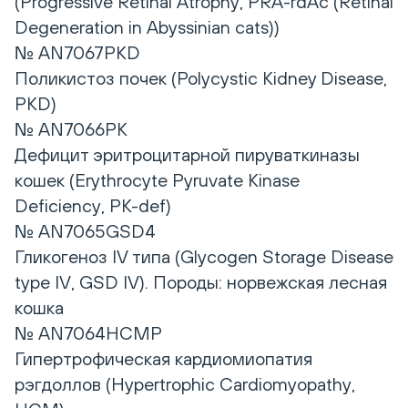
(Progressive Retinal Atrophy, PRA-rdAc (Retinal
Degeneration in Abyssinian cats))
№ AN7067PKD
Поликистоз почек (Polycystic Kidney Disease,
PKD)
№ AN7066PK
Дефицит эритроцитарной пируваткиназы
кошек (Erythrocyte Pyruvate Kinase
Deficiency, PK-def)
№ AN7065GSD4
Гликогеноз IV типа (Glycogen Storage Disease
type IV, GSD IV). Породы: норвежская лесная
кошка
№ AN7064HCMP
Гипертрофическая кардиомиопатия
рэгдоллов (Hypertrophic Сardiomyopathy,