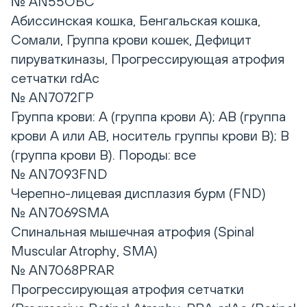
№ AN55ОБС
Абиссинская кошка, Бенгальская кошка,
Сомали, Группа крови кошек, Дефицит
пируваткиназы, Прогрессирующая атрофия
сетчатки rdAc
№ AN7072ГР
Группа крови: A (группа крови А); AB (группа
крови А или АB, носитель группы крови B); B
(группа крови B). Породы: все
№ AN7093FND
Черепно-лицевая дисплазия бурм (FND)
№ AN7069SMA
Спинальная мышечная атрофия (Spinal
Muscular Atrophy, SMA)
№ AN7068PRAR
Прогрессирующая атрофия сетчатки