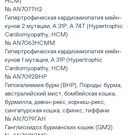
HCM)
№ AN7077H2
Гипертрофическая кардиомиопатия мейн-
кунов 2 мутации, А 31Р, А 74Т (Hypertrophic
Сardiomyopathy, HCM)
№ AN7063HCMM
Гипертрофическая кардиомиопатия мейн-
кунов 1 мутация, А 31Р (Hypertrophic
Сardiomyopathy, HCM)
№ AN7092BHP
Гипокалиемия бурм (BHP), Породы: бурма,
австралийский мист, бомбейская кошка,
бурмилла, девон-рекс, корниш-рекс,
сингапурская кошка, сфинкс, тиффани
№ AN7079ГАН
Ганглиозидоз бурманских кошек (GM2)