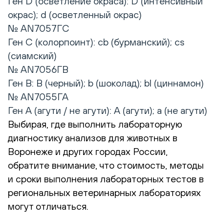
Ген D (осветление окраса): D (интенсивный
окрас); d (осветленный окрас)
№ AN7057ГC
Ген C (колорпоинт): cb (бурманский); сs
(сиамский)
№ AN7056ГВ
Ген B: B (черный); b (шоколад); bl (циннамон)
№ AN7055ГА
Ген А (агути / не агути): А (агути); а (не агути)
Выбирая, где выполнить лабораторную
диагностику анализов для животных в
Воронеже и других городах России,
обратите внимание, что стоимость, методы
и сроки выполнения лабораторных тестов в
региональных ветеринарных лабораториях
могут отличаться.