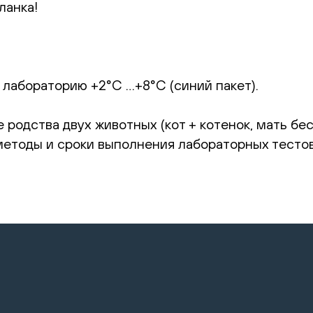
ланка!
 лабораторию +2°С …+8°С (синий пакет).
 родства двух животных (кот + котенок, мать бе
 методы и сроки выполнения лабораторных тесто