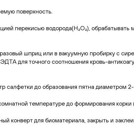
емую поверхность.
цией перекисью водорода(H₂O₂), обрабатывать 
оразовый шприц или в вакуумную пробирку с сир
с ЭДТА для точного соотношения кровь-антикоаг
р салфетки до образования пятна диаметром 2-
комнатной температуре до формирования корки (1
ный конверт для биоматериала, закрыть и заклеи