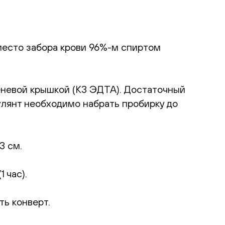
место забора крови 96%-м спиртом
еневой крышкой (К3 ЭДТА). Достаточный
улянт необходимо набрать пробирку до
3 см.
 час).
ть конверт.