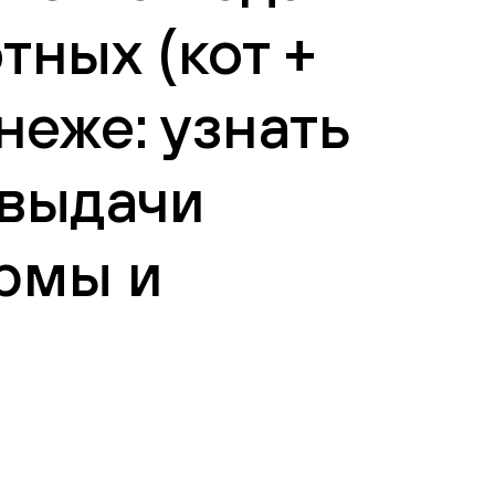
тных (кот +
неже: узнать
 выдачи
рмы и