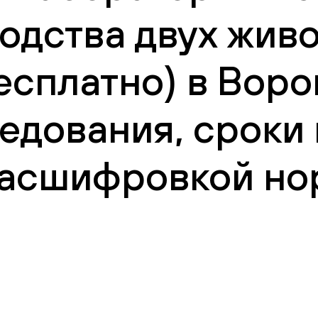
одства двух живо
есплатно) в Воро
едования, сроки
 расшифровкой но