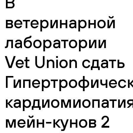
В
ветеринарной
лаборатории
Vet Union сдать
Гипертрофичес
кардиомиопати
мейн-кунов 2