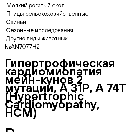
Мелкий рогатый скот
Птицы сельскохозяйственные
Свиньи
Сезонные исследования
Другие виды животных
№AN7077H2
Гипертрофическая
кардиомиопатия
мейн-кунов 2
мутации, А 31Р, А 74Т
(Hypertrophic
Сardiomyopathy,
HCM)