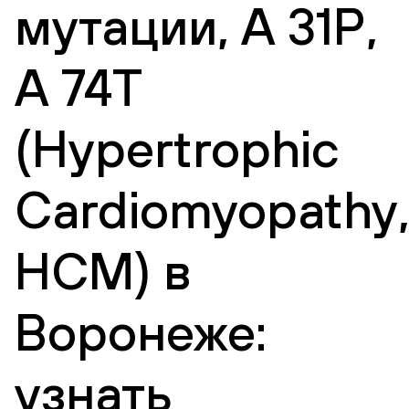
мутации, А 31Р,
А 74Т
(Hypertrophic
Сardiomyopathy
HCM) в
Воронеже:
узнать