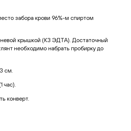
место забора крови 96%-м спиртом
еневой крышкой (К3 ЭДТА). Достаточный
улянт необходимо набрать пробирку до
3 см.
 час).
ть конверт.