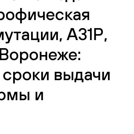
рофическая
утации, А31Р,
 Воронеже:
 сроки выдачи
рмы и