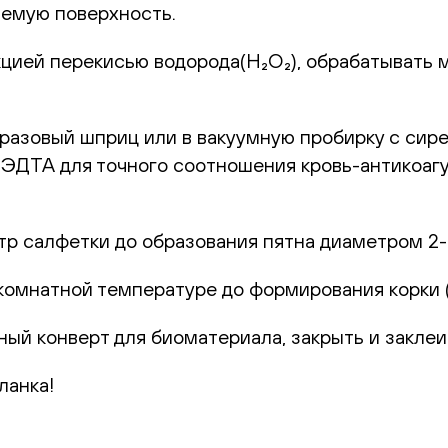
емую поверхность.
цией перекисью водорода(H₂O₂), обрабатывать 
оразовый шприц или в вакуумную пробирку с сир
с ЭДТА для точного соотношения кровь-антикоаг
р салфетки до образования пятна диаметром 2-
комнатной температуре до формирования корки (1
ный конверт для биоматериала, закрыть и заклеи
ланка!