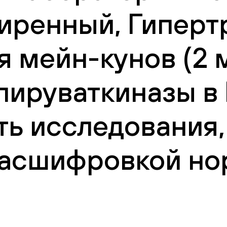
иренный, Гиперт
 мейн-кунов (2 м
пируваткиназы в
ть исследования,
 расшифровкой но