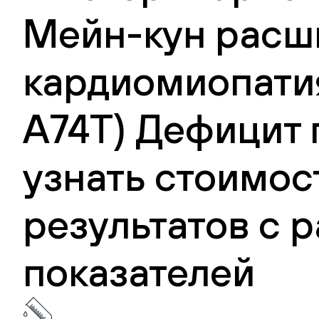
Мейн-кун расш
кардиомиопатия
А74Т) Дефицит 
узнать стоимос
результатов с
показателей