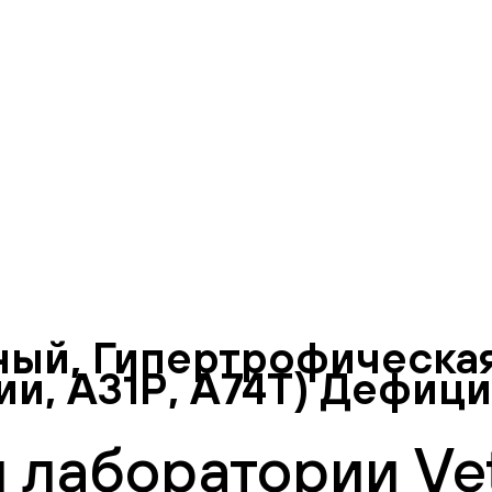
ый, Гипертрофическа
ии, А31Р, А74Т) Дефиц
 лаборатории Vet