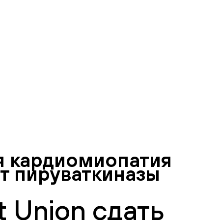
я кардиомиопатия
ит пируваткиназы
 Union сдать