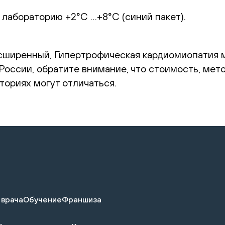
 лабораторию +2°С …+8°С (синий пакет).
сширенный, Гипертрофическая кардиомиопатия м
 России, обратите внимание, что стоимость, ме
ториях могут отличаться.
 врача
Обучение
Франшиза