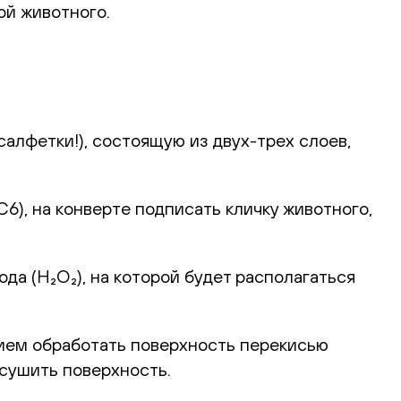
ой животного.
алфетки!), состоящую из двух-трех слоев,
), на конверте подписать кличку животного,
а (H₂O₂), на которой будет располагаться
ием обработать поверхность перекисью
ысушить поверхность.