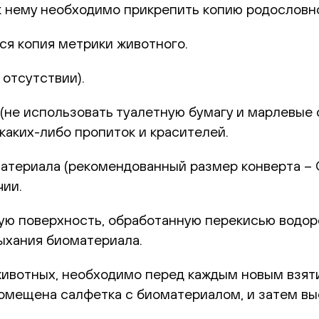
к нему необходимо прикрепить копию родословн
ся копия метрики животного.
отсутствии).
не использовать туалетную бумагу и марлевые с
каких-либо пропиток и красителей.
териала (рекомендованный размер конверта – С6
чии.
 поверхность, обработанную перекисью водород
ыхания биоматериала.
животных, необходимо перед каждым новым взят
 помещена салфетка с биоматериалом, и затем в