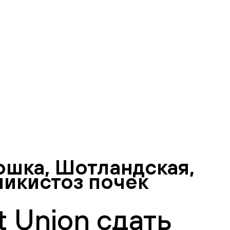
ошка, Шотландская,
ликистоз почек
 Union сдать