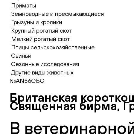
Приматы
Земноводные и пресмыкающиеся
Грызуны и кролики
Крупный рогатый скот
Мелкий рогатый скот
Птицы сельскохозяйственные
Свиньи
Сезонные исследования
Другие виды животных
№AN56ОБС
Британская короткош
Священная бирма, Гр
В ветеринарной