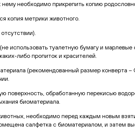
к нему необходимо прикрепить копию родословн
ся копия метрики животного.
отсутствии).
не использовать туалетную бумагу и марлевые с
каких-либо пропиток и красителей.
териала (рекомендованный размер конверта – С6
чии.
 поверхность, обработанную перекисью водород
ыхания биоматериала.
животных, необходимо перед каждым новым взят
 помещена салфетка с биоматериалом, и затем в