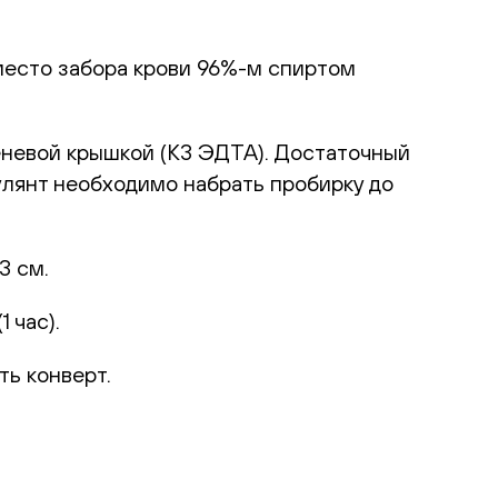
место забора крови 96%-м спиртом
еневой крышкой (К3 ЭДТА). Достаточный
улянт необходимо набрать пробирку до
3 см.
 час).
ть конверт.