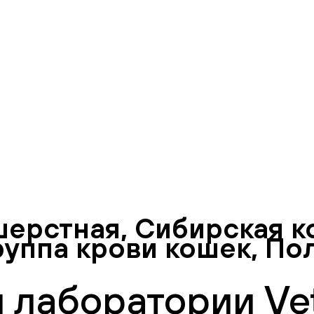
ерстная, Сибирская к
уппа крови кошек, По
 лаборатории Vet