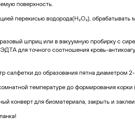
емую поверхность.
цией перекисью водорода(H₂O₂), обрабатывать 
оразовый шприц или в вакуумную пробирку с сир
с ЭДТА для точного соотношения кровь-антикоаг
р салфетки до образования пятна диаметром 2-
комнатной температуре до формирования корки (1
ный конверт для биоматериала, закрыть и заклеи
ланка!