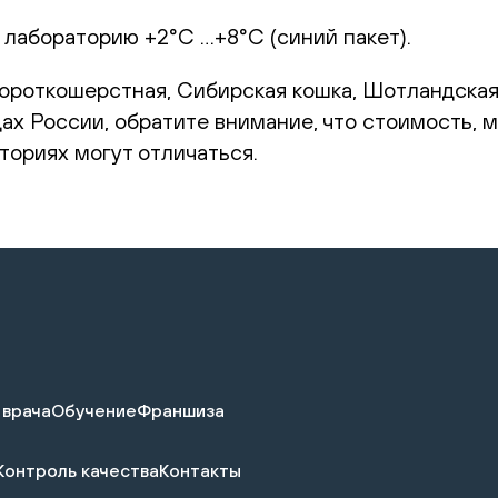
 лабораторию +2°С …+8°С (синий пакет).
короткошерстная, Сибирская кошка, Шотландская
дах России, обратите внимание, что стоимость,
ториях могут отличаться.
 врача
Обучение
Франшиза
Контроль качества
Контакты