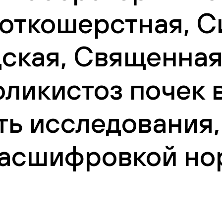
роткошерстная, С
ская, Священная
оликистоз почек 
ть исследования,
 расшифровкой но