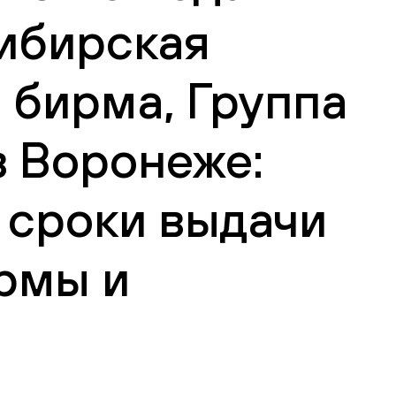
ибирская
 бирма, Группа
в Воронеже:
 сроки выдачи
рмы и