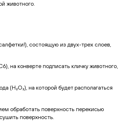
ой животного.
алфетки!), состоящую из двух-трех слоев,
), на конверте подписать кличку животного,
а (H₂O₂), на которой будет располагаться
ием обработать поверхность перекисью
ысушить поверхность.