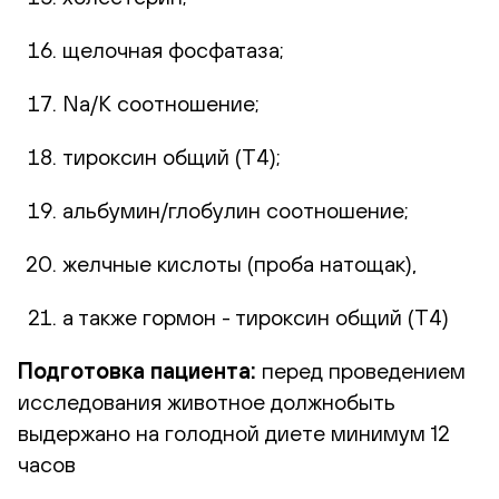
щелочная фосфатаза;
Na/K соотношение;
тироксин общий (Т4);
альбумин/глобулин соотношение;
желчные кислоты (проба натощак),
а также гормон - тироксин общий (Т4)
Подготовка пациента
:
перед проведением
исследования животное должнобыть
выдержано на голодной диете минимум 12
часов