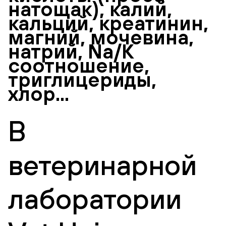
натощак), калий,
кальций, креатинин,
магний, мочевина,
натрий, Na/K
соотношение,
триглицериды,
хлор...
В
ветеринарной
лаборатории