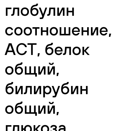
глобулин
соотношение,
АСТ, белок
общий,
билирубин
общий,
глюкоза,