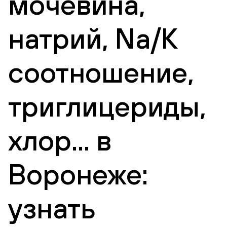
мочевина,
натрий, Na/K
соотношение,
триглицериды,
хлор... в
Воронеже:
узнать