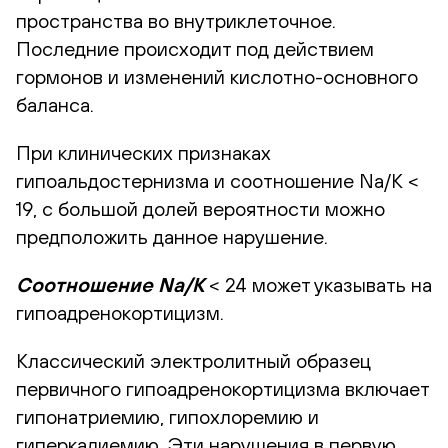
пространства во внутриклеточное.
Последние происходит под действием
гормонов и изменений кислотно-основного
баланса.
При клинических признаках
гипоальдостернизма и соотношение Na/K <
19, с большой долей вероятности можно
предположить данное нарушение.
Соотношение Na/K
< 24 может указывать на
гипоадренокортицизм.
Классический электролитный образец
первичного гипоадренокортицизма включает
гипонатриемию, гипохлоремию и
гиперкалиемию. Эти нарушения в первую