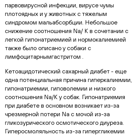
парвовирусной инфекции, вирусе чумы
плотоядных и у животных с тяжелым
синдромом мальабсорбции. Небольшое
снижение соотношения Na/ K в сочетании с
легкой гипонатриемией и нормокалиемией
также было описано у собаки с
лимфоцитарнымгастритом .
Кетоацидотический сахарный диабет - еще
одна потенциальная причина гиперкалиемии,
гипонатриемии, гиповолемии и низкого
соотношения Na/K у собак. Гипонатриемия
при диабете в основном возникает из-за
чрезмерной потери Na с мочой из-за
гликозурического осмотического диуреза.
Гиперосмоляльность из-за гипергликемии