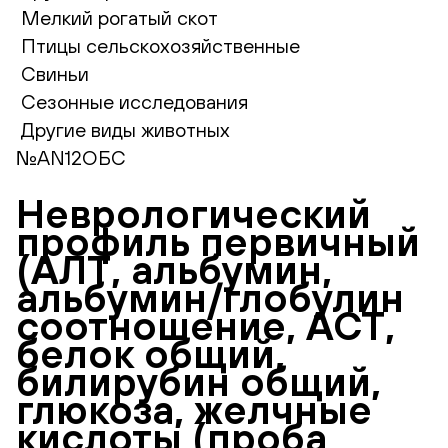
Мелкий рогатый скот
Птицы сельскохозяйственные
Свиньи
Сезонные исследования
Другие виды животных
№AN12ОБС
Неврологический
профиль первичный
(АЛТ, альбумин,
альбумин/глобулин
соотношение, АСТ,
белок общий,
билирубин общий,
глюкоза, желчные
кислоты (проба