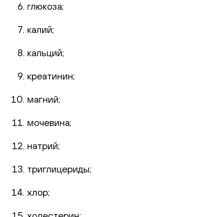
глюкоза;
калий;
кальций;
креатинин;
магний;
мочевина;
натрий;
триглицериды;
хлор;
холестерин;