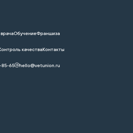
 врача
Обучение
Франшиза
Контроль качества
Контакты
-85-65
hello@vetunion.ru