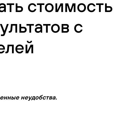
нать стоимость
ультатов с
елей
менные неудобства.