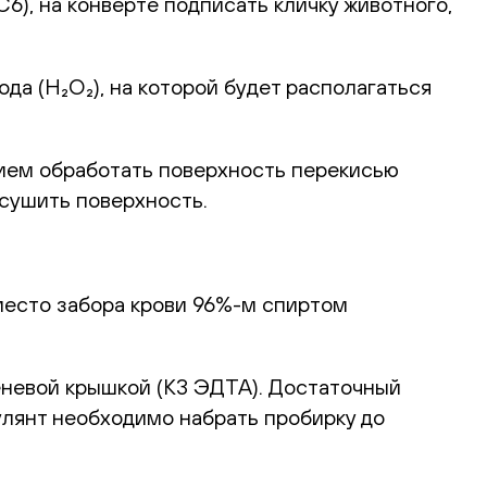
), на конверте подписать кличку животного,
а (H₂O₂), на которой будет располагаться
ием обработать поверхность перекисью
ысушить поверхность.
место забора крови 96%-м спиртом
еневой крышкой (К3 ЭДТА). Достаточный
улянт необходимо набрать пробирку до