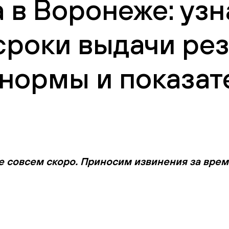
а в Воронеже: уз
сроки выдачи рез
нормы и показат
е совсем скоро. Приносим извинения за вре