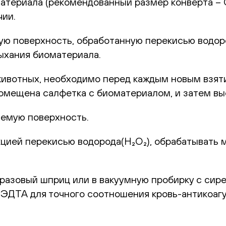
териала (рекомендованный размер конверта – С6
чии.
 поверхность, обработанную перекисью водород
ыхания биоматериала.
животных, необходимо перед каждым новым взят
 помещена салфетка с биоматериалом, и затем в
емую поверхность.
цией перекисью водорода(H₂O₂), обрабатывать 
оразовый шприц или в вакуумную пробирку с сир
с ЭДТА для точного соотношения кровь-антикоаг