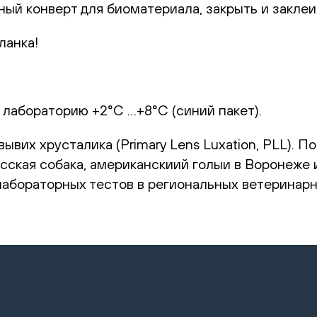
ный конверт для биоматериала, закрыть и заклеи
ланка!
 лабораторию +2°С …+8°С (синий пакет).
ывих хрусталика (Primary Lens Luxation, PLL). П
сская собака, американскиий голыи в Воронеже 
лабораторных тестов в региональных ветеринарн