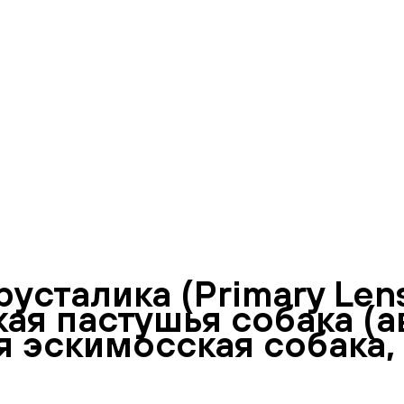
сталика (Primary Lens 
ая пастушья собака (
я эскимосская собака