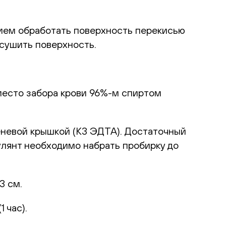
ием обработать поверхность перекисью
ысушить поверхность.
место забора крови 96%-м спиртом
еневой крышкой (К3 ЭДТА). Достаточный
улянт необходимо набрать пробирку до
3 см.
 час).