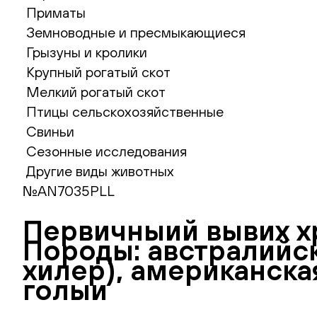
Приматы
Земноводные и пресмыкающиеся
Грызуны и кролики
Крупный рогатый скот
Мелкий рогатый скот
Птицы сельскохозяйственные
Свиньи
Сезонные исследования
Другие виды животных
№AN7035PLL
Первичныий вывих хру
Породы: австралийск
хилер), американска
голыи