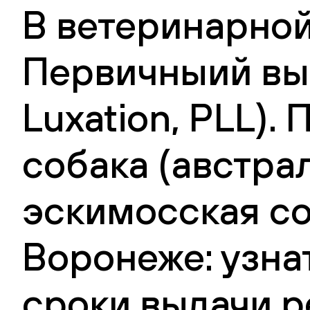
В ветеринарной
Первичныий выв
Luxation, PLL).
собака (австра
эскимосская со
Воронеже: узна
сроки выдачи р