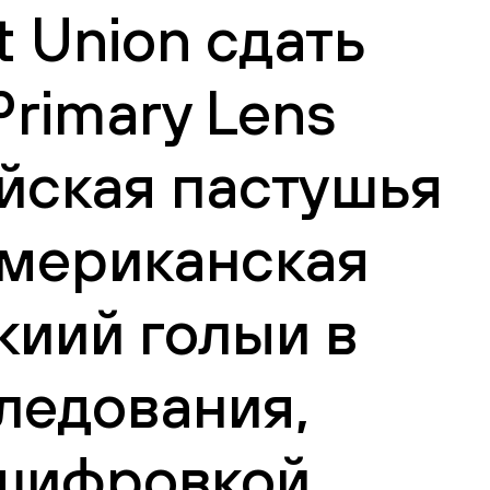
 Union сдать
rimary Lens
ийская пастушья
американская
киий голыи в
ледования,
сшифровкой