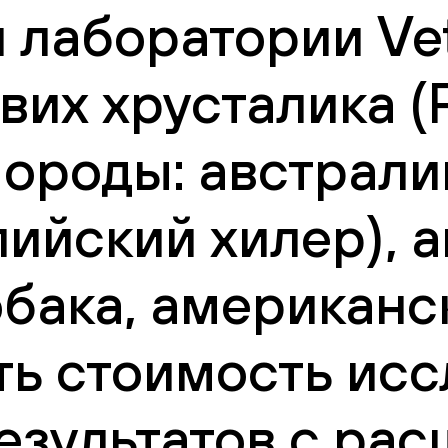
 лаборатории Vet
их хрусталика (P
 Породы: австрал
лийский хилер), 
бака, американс
ть стоимость исс
езультатов с ра