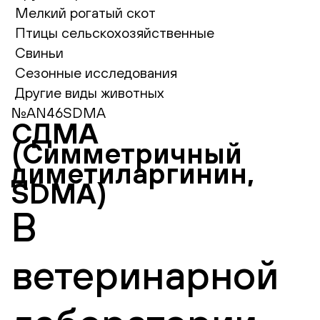
Мелкий рогатый скот
Птицы сельскохозяйственные
Свиньи
Сезонные исследования
Другие виды животных
№AN46SDMA
СДМА
(Симметричный
диметиларгинин,
SDMA)
В
ветеринарной