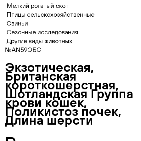
Мелкий рогатый скот
Птицы сельскохозяйственные
Свиньи
Сезонные исследования
Другие виды животных
№AN59ОБС
Экзотическая,
Британская
короткошерстная,
Шотландская Группа
крови кошек,
Поликистоз почек,
Длина шерсти