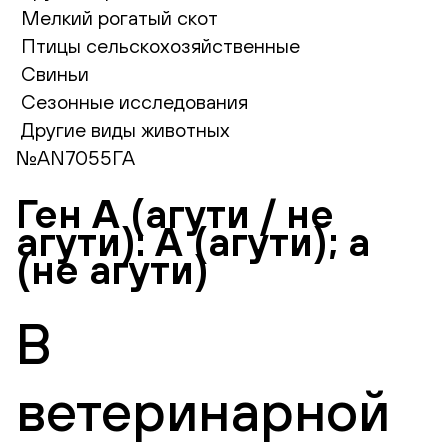
Мелкий рогатый скот
Птицы сельскохозяйственные
Свиньи
Сезонные исследования
Другие виды животных
№AN7055ГА
Ген А (агути / не
агути): А (агути); а
(не агути)
В
ветеринарной