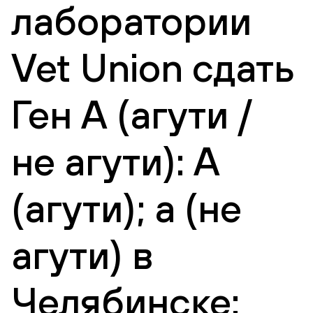
лаборатории
Vet Union сдать
Ген А (агути /
не агути): А
(агути); а (не
агути) в
Челябинске: