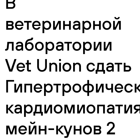
В
ветеринарной
лаборатории
Vet Union сдать
Гипертрофичес
кардиомиопати
мейн-кунов 2