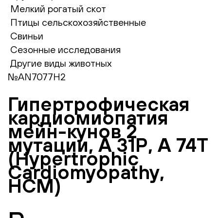
Мелкий рогатый скот
Птицы сельскохозяйственные
Свиньи
Сезонные исследования
Другие виды животных
№AN7077H2
Гипертрофическая
кардиомиопатия
мейн-кунов 2
мутации, А 31Р, А 74Т
(Hypertrophic
Сardiomyopathy,
HCM)