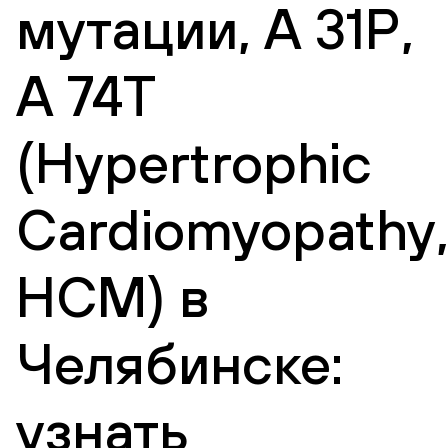
мутации, А 31Р,
А 74Т
(Hypertrophic
Сardiomyopathy
HCM) в
Челябинске:
узнать