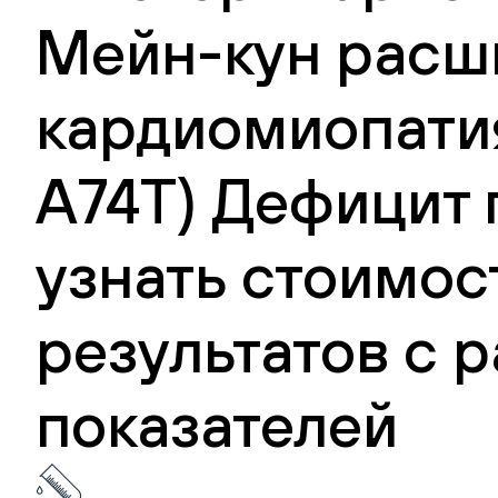
Мейн-кун расш
кардиомиопатия
А74Т) Дефицит 
узнать стоимос
результатов с
показателей