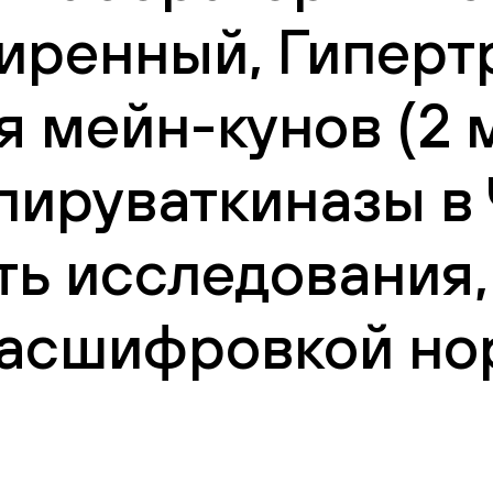
иренный, Гиперт
 мейн-кунов (2 м
пируваткиназы в
ть исследования,
 расшифровкой но