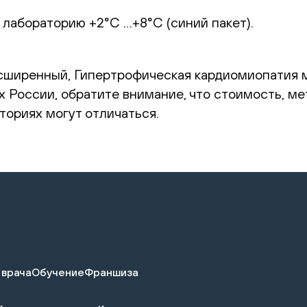
 лабораторию +2°С …+8°С (синий пакет).
сширенный, Гипертрофическая кардиомиопатия м
ах России, обратите внимание, что стоимость, м
ториях могут отличаться.
 врача
Обучение
Франшиза