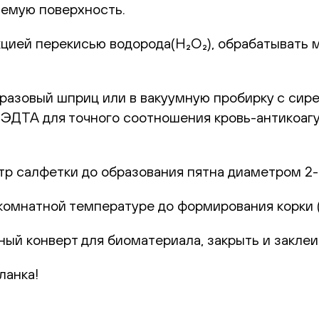
емую поверхность.
цией перекисью водорода(H₂O₂), обрабатывать 
оразовый шприц или в вакуумную пробирку с сир
с ЭДТА для точного соотношения кровь-антикоаг
р салфетки до образования пятна диаметром 2-
комнатной температуре до формирования корки (1
ный конверт для биоматериала, закрыть и заклеи
ланка!