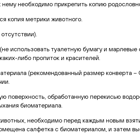
к нему необходимо прикрепить копию родословн
ся копия метрики животного.
отсутствии).
не использовать туалетную бумагу и марлевые с
каких-либо пропиток и красителей.
териала (рекомендованный размер конверта – С6
чии.
 поверхность, обработанную перекисью водород
ыхания биоматериала.
животных, необходимо перед каждым новым взят
 помещена салфетка с биоматериалом, и затем в