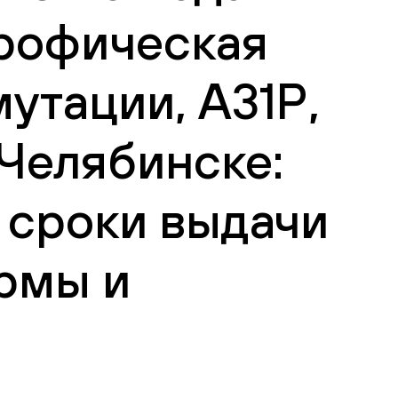
рофическая
утации, А31Р,
 Челябинске:
 сроки выдачи
рмы и