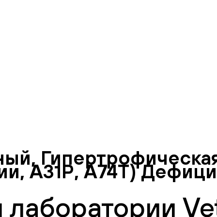
ый, Гипертрофическа
ии, А31Р, А74Т) Дефиц
 лаборатории Vet