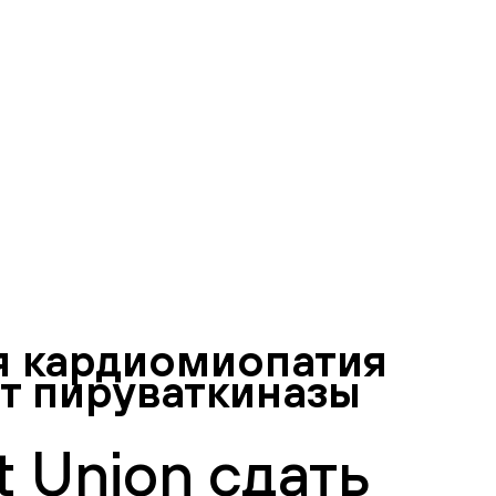
я кардиомиопатия
ит пируваткиназы
 Union сдать