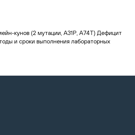
ейн-кунов (2 мутации, А31Р, А74Т) Дефицит
етоды и сроки выполнения лабораторных