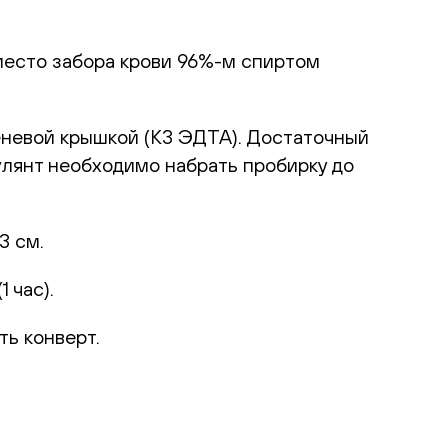
место забора крови 96%-м спиртом
еневой крышкой (К3 ЭДТА). Достаточный
улянт необходимо набрать пробирку до
3 см.
 час).
ть конверт.