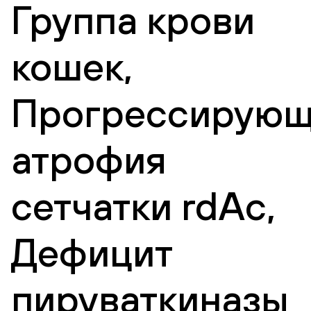
Группа крови
кошек,
Прогрессирующ
атрофия
сетчатки rdAc,
Дефицит
пируваткиназы