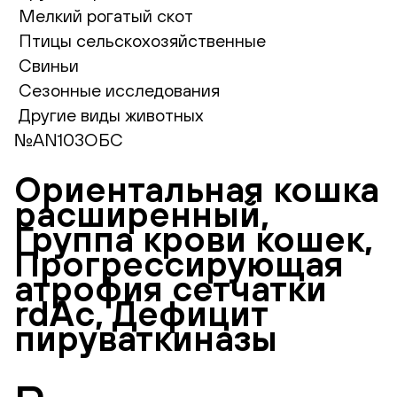
Мелкий рогатый скот
Птицы сельскохозяйственные
Свиньи
Сезонные исследования
Другие виды животных
№AN103ОБС
Ориентальная кошка
расширенный,
Группа крови кошек,
Прогрессирующая
атрофия сетчатки
rdAc, Дефицит
пируваткиназы