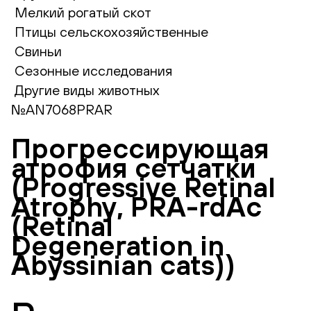
Мелкий рогатый скот
Птицы сельскохозяйственные
Свиньи
Сезонные исследования
Другие виды животных
№AN7068PRAR
Прогрессирующая
атрофия сетчатки
(Progressive Retinal
Atrophy, PRA-rdAc
(Retinal
Degeneration in
Abyssinian cats))