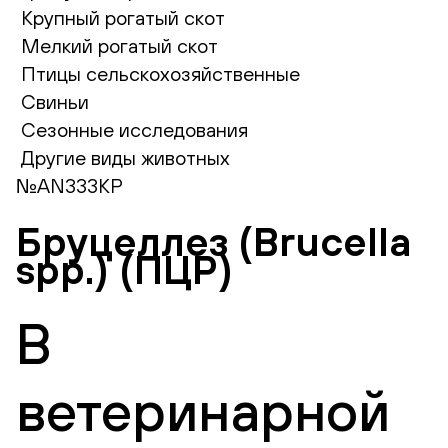
Крупный рогатый скот
Мелкий рогатый скот
Птицы сельскохозяйственные
Свиньи
Сезонные исследования
Другие виды животных
№AN333КР
Бруцеллез (Brucella
spp.) (ПЦР)
В
ветеринарной