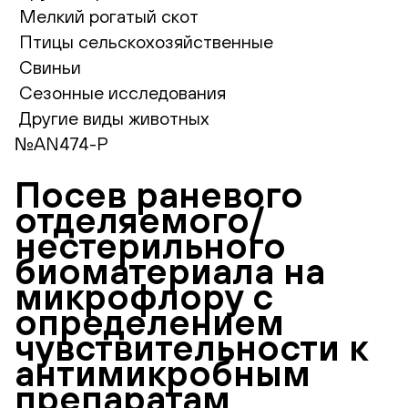
Мелкий рогатый скот
Птицы сельскохозяйственные
Свиньи
Сезонные исследования
Другие виды животных
№AN474-Р
Посев раневого
отделяемого/
нестерильного
биоматериала на
микрофлору с
определением
чувствительности к
антимикробным
препаратам