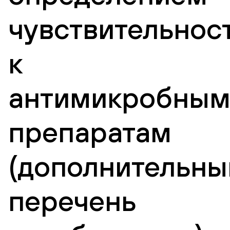
чувствительнос
к
антимикробны
препаратам
(дополнительны
перечень