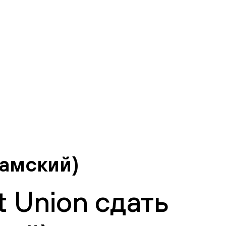
иамский)
 Union сдать