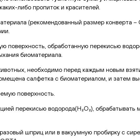
каких-либо пропиток и красителей.
териала (рекомендованный размер конверта – С6
чии.
 поверхность, обработанную перекисью водород
ыхания биоматериала.
животных, необходимо перед каждым новым взят
 помещена салфетка с биоматериалом, и затем в
емую поверхность.
цией перекисью водорода(H₂O₂), обрабатывать 
оразовый шприц или в вакуумную пробирку с сир