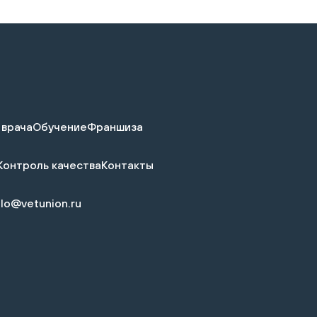
 врача
Обучение
Франшиза
Контроль качества
Контакты
llo@vetunion.ru