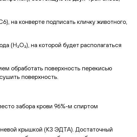
), на конверте подписать кличку животного,
а (H₂O₂), на которой будет располагаться
ием обработать поверхность перекисью
ысушить поверхность.
место забора крови 96%-м спиртом
еневой крышкой (К3 ЭДТА). Достаточный