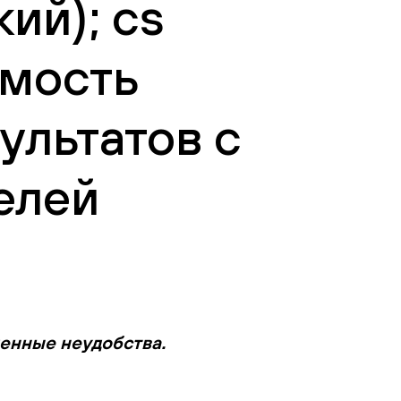
ий); сs
имость
ультатов с
елей
менные неудобства.