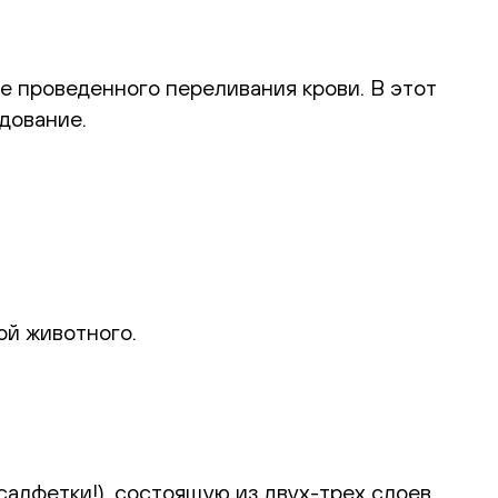
е проведенного переливания крови. В этот
дование.
ой животного.
алфетки!), состоящую из двух-трех слоев,