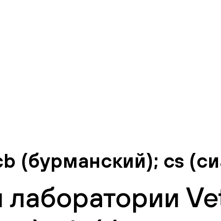
cb (бурманский); сs (с
 лаборатории Vet