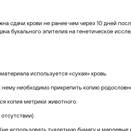
на сдачи крови не ранее чем через 10 дней посл
ача букального эпителия на генетическое иссле
оматериала используется «сухая» кровь.
к нему необходимо прикрепить копию родословн
ся копия метрики животного.
отсутствии).
не использовать туалетную бумагу и марлевые с