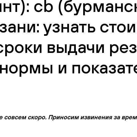
нт): cb (бурманск
зани: узнать сто
сроки выдачи рез
нормы и показат
е совсем скоро. Приносим извинения за вре