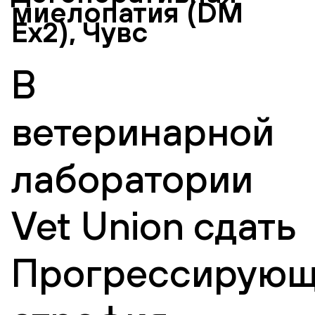
миелопатия (DM
Eх2), Чувс
В
ветеринарной
лаборатории
Vet Union сдать
Прогрессирующ