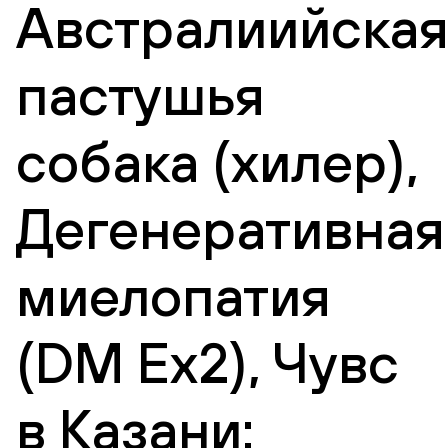
Австралиийска
пастушья
собака (хилер),
Дегенеративная
миелопатия
(DM Eх2), Чувс
в Казани: