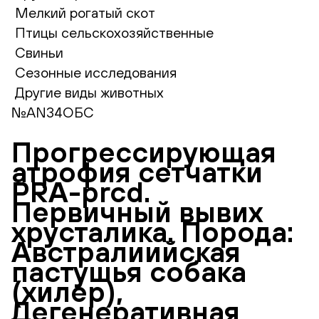
Мелкий рогатый скот
Птицы сельскохозяйственные
Свиньи
Сезонные исследования
Другие виды животных
№AN34ОБС
Прогрессирующая
атрофия сетчатки
PRA-prcd.
Первичный вывих
хрусталика. Порода:
Австралиийская
пастушья собака
(хилер),
Дегенеративная