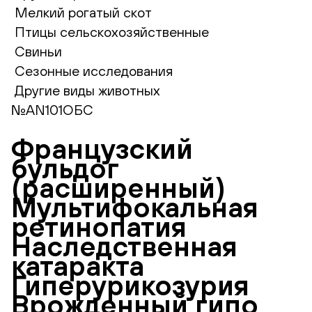
Мелкий рогатый скот
Птицы сельскохозяйственные
Свиньи
Сезонные исследования
Другие виды животных
№AN101ОБС
Французский
бульдог
(расширенный)
Мультифокальная
ретинопатия
Наследственная
катаракта
Гиперурикозурия
Врожденный гипо