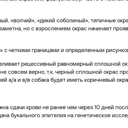
ый, «волчий», «дикий соболиный», типичные окр
езаметна, но с взрослением окрас начинает про
 с четкими границами и определенным рисунком
ливает рецессивный равномерный сплошной окр
 не совсем верно, т.к. черный сплошной окрас п
лей а/а и в/в собака будет иметь коричневый окра
на сдачи крови не ранее чем через 10 дней посл
ача букального эпителия на генетическое иссле