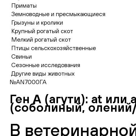
Приматы
Земноводные и пресмыкающиеся
Грызуны и кролики
Крупный рогатый скот
Мелкий рогатый скот
Птицы сельскохозяйственные
Свиньи
Сезонные исследования
Другие виды животных
№AN7000ГА
Ген А (агути): at ил
(соболиный, олений
В ветеринарной