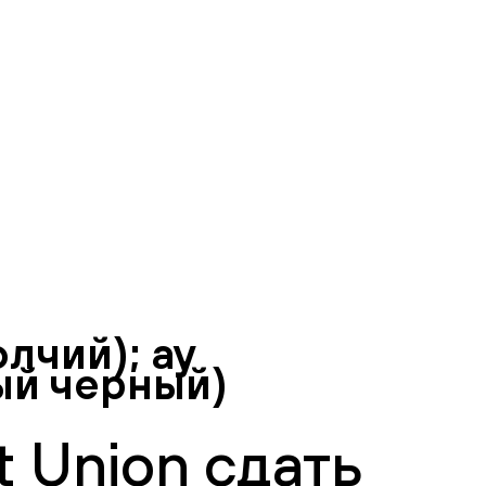
лчий); ay
ый черный)
 Union сдать