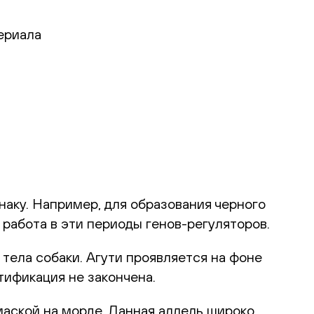
ериала
наку. Например, для образования черного
 работа в эти периоды генов-регуляторов.
 тела собаки. Агути проявляется на фоне
тификация не закончена.
маской на морде. Данная аллель широко