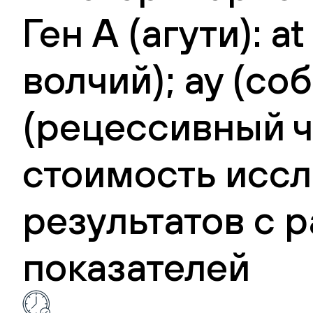
Ген А (агути): 
волчий); ay (со
(рецессивный ч
стоимость иссл
результатов с
показателей