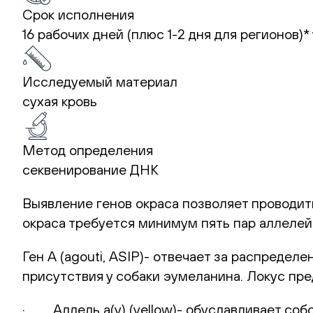
Срок исполнения
16 рабочих дней (плюс 1-2 дня для регионов)*
Исследуемый материал
сухая кровь
Метод определения
секвенирование ДНК
Выявление генов окраса позволяет проводит
окраса требуется минимум пять пар аллелей-
Ген А (agouti, ASIP)- отвечает за распредел
присутствия у собаки эумеланина. Локус пре
· Аллель а(у) (yellow)- обуславливает собо