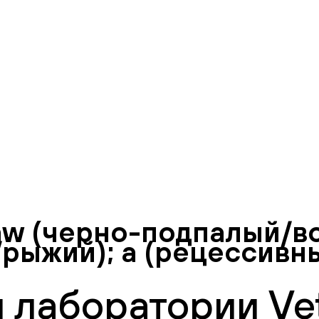
и aw (черно-подпалый/во
/рыжий); a (рецессивн
 лаборатории Vet