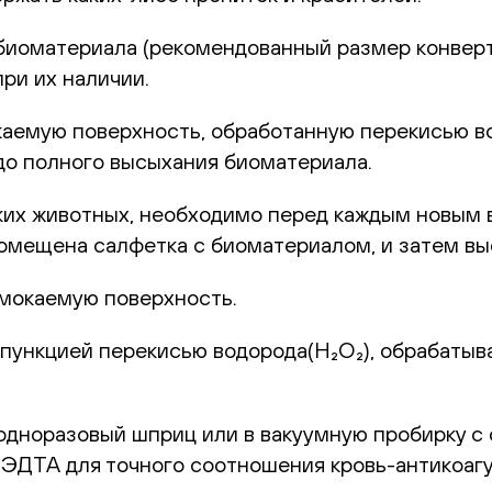
атериала (рекомендованный размер конверта –
ри их наличии.
ую поверхность, обработанную перекисью водо
до полного высыхания биоматериала.
 животных, необходимо перед каждым новым в
 помещена салфетка с биоматериалом, и затем в
окаемую поверхность.
нкцией перекисью водорода(H₂O₂), обрабатыва
норазовый шприц или в вакуумную пробирку с 
с ЭДТА для точного соотношения кровь-антикоаг