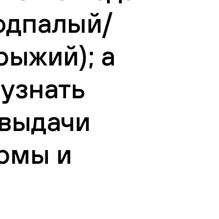
подпалый/
рыжий); a
 узнать
 выдачи
рмы и