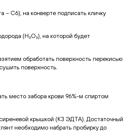
 С6), на конверте подписать кличку
рода (H₂O₂), на которой будет
зятием обработать поверхность перекисью
ысушить поверхность.
ть место забора крови 96%-м спиртом
сиреневой крышкой (К3 ЭДТА). Достаточный
улянт необходимо набрать пробирку до