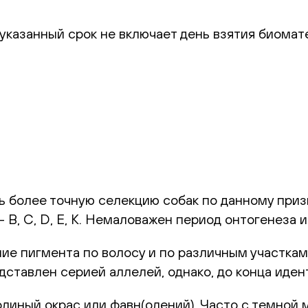
указанный срок не включает день взятия биомат
ь более точную селекцию собак по данному приз
 В, С, D, Е, К. Немаловажен период онтогенеза и
ение пигмента по волосу и по различным участкам
дставлен серией аллелей, однако, до конца иден
линый окрас или фавн(олений). Часто с темной 