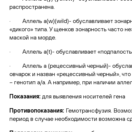
распространена.
· Аллель а(w)(wild)- обуславливает зонарн
«дикого» типа. У щенков зонарность часто н
маской на морде.
· Аллель а(t)- обуславливает «подпалость»
· Аллель а (рецессивный черный)- обуслав
овчарок и назван «рецессивный черный», что
– генотип а/а. А например, при наличии алле
Показания:
для выявления носителей гена
Противопоказания:
Гемотрансфузия. Возмож
период в случае необходимости возможна сд