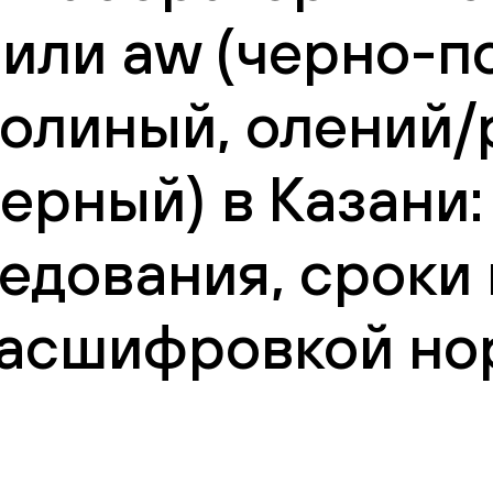
at или aw (черно-
болиный, олений/
ерный) в Казани:
едования, сроки
 расшифровкой но