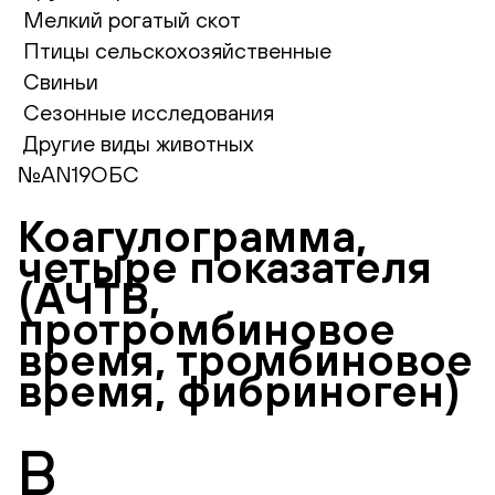
Мелкий рогатый скот
Птицы сельскохозяйственные
Свиньи
Сезонные исследования
Другие виды животных
№AN19ОБС
Коагулограмма,
четыре показателя
(АЧТВ,
протромбиновое
время, тромбиновое
время, фибриноген)
В