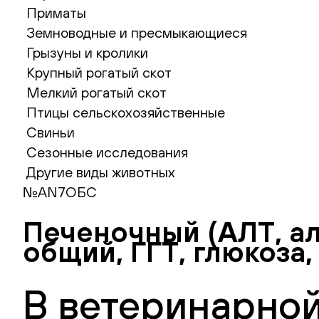
Приматы
Земноводные и пресмыкающиеся
Грызуны и кролики
Крупный рогатый скот
Мелкий рогатый скот
Птицы сельскохозяйственные
Свиньи
Сезонные исследования
Другие виды животных
№AN7ОБС
Печеночный (АЛТ, ал
общий, ГГТ, глюкоза
В ветеринарной