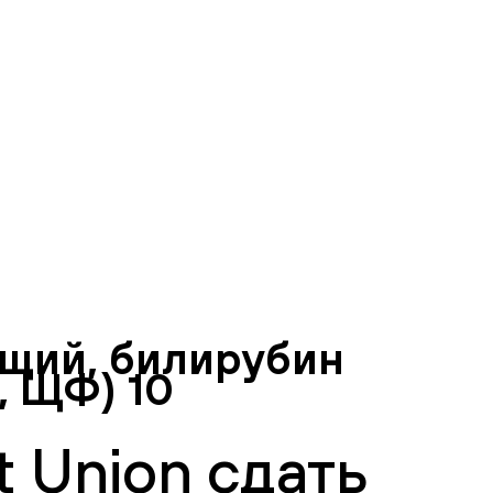
бщий, билирубин
, ЩФ) 10
 Union сдать