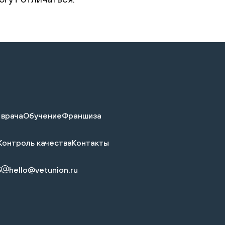
 врача
Обучение
Франшиза
Контроль качества
Контакты
5
hello@vetunion.ru