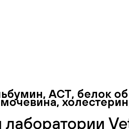
ьбумин, АСТ, белок о
, мочевина, холестерин
 лаборатории Vet