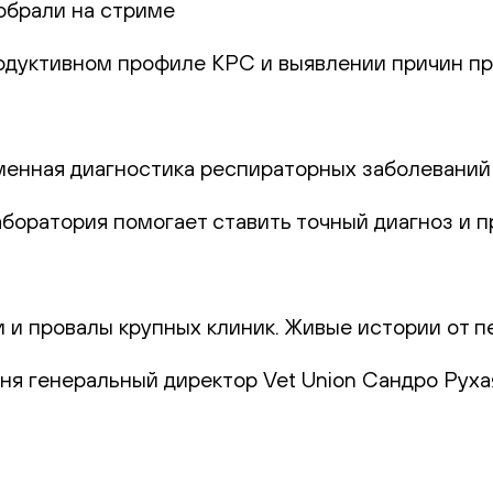
обрали на стриме
родуктивном профиле КРС и выявлении причин пр
еменная диагностика респираторных заболеваний
лаборатория помогает ставить точный диагноз и
и и провалы крупных клиник. Живые истории от п
юня генеральный директор Vet Union Сандро Руха