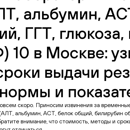
Т, альбумин, АС
й, ГГТ, глюкоза,
) 10 в Москве: у
сроки выдачи рез
нормы и показат
овсем скоро. Приносим извинения за временные
АЛТ, альбумин, АСТ, белок общий, билирубин об
братите внимание, что стоимость, методы и сро
гут отличаться.