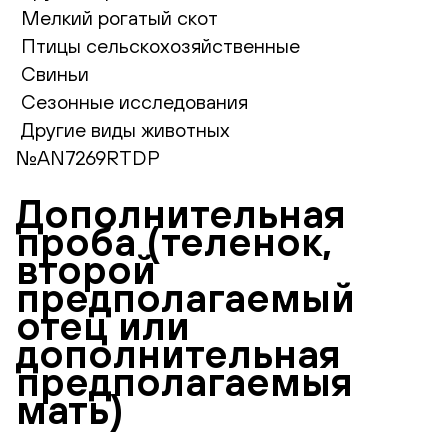
Мелкий рогатый скот
Птицы сельскохозяйственные
Свиньи
Сезонные исследования
Другие виды животных
№AN7269RTDP
Дополнительная
проба (теленок,
второй
предполагаемый
отец или
дополнительная
предполагаемыя
мать)