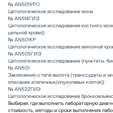
№ AN501УРО
Цитологическое исследование мочи
№ AN514ГИЭ
Цитологическое исследование костного мозг
цельной крови))
№ AN501КР
Цитологическое исследование венозной кров
№ AN505ГИЭ
Цитологическое исследование (пунктаты, био
№ AN501
Заключение о типе выпота (транссудаты и эк
описание атипичных/опухолевых клеток))
№ AN522ГИЭ
Цитологическое исследование бронхоальвео
Выбирая, где выполнить лабораторную диагно
стоимость, методы и сроки выполнения лабо