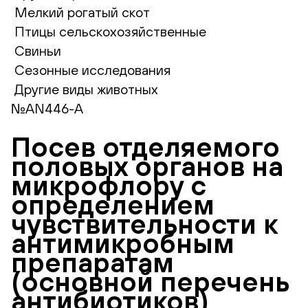
Мелкий рогатый скот
Птицы сельскохозяйственные
Свиньи
Сезонные исследования
Другие виды животных
№AN446-А
Посев отделяемого
половых органов на
микрофлору с
определением
чувствительности к
антимикробным
препаратам
(основной перечень
антибиотиков)