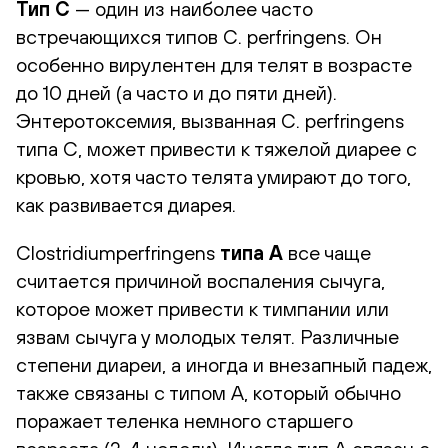
Тип C
— один из наиболее часто
встречающихся типов C. perfringens. Он
особенно вирулентен для телят в возрасте
до 10 дней (а часто и до пяти дней).
Энтеротоксемия, вызванная C. perfringens
типа C, может привести к тяжелой диарее с
кровью, хотя часто телята умирают до того,
как развивается диарея.
Clostridiumperfringens
типа A
все чаще
считается причиной воспаления сычуга,
которое может привести к тимпании или
язвам сычуга у молодых телят. Различные
степени диареи, а иногда и внезапный падеж,
также связаны с типом А, который обычно
поражает теленка немного старшего