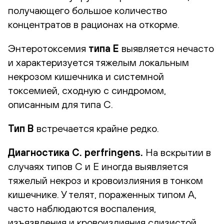
получающего большое количество
концентратов в рационах на откорме.
Энтеротоксемия
типа Е
выявляется нечасто
и характеризуется тяжелым локальным
некрозом кишечника и системной
токсемией, сходную с синдромом,
описанным для типа C.
Тип B
встречается крайне редко.
Диагностика C. perfringens.
На вскрытии в
случаях типов C и E иногда выявляется
тяжелый некроз и кровоизлияния в тонком
кишечнике. У телят, пораженных типом А,
часто наблюдаются воспаления,
изъязвления и кровоизлияния слизистой