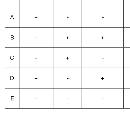
А
+
-
-
В
+
+
+
С
+
+
-
D
+
-
+
E
+
-
-