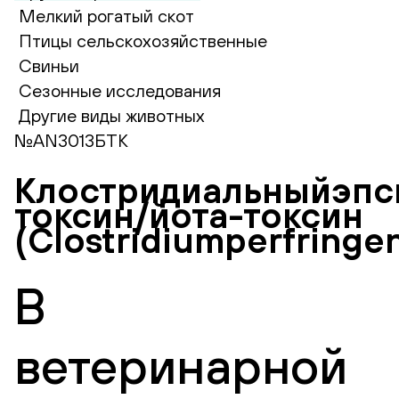
Мелкий рогатый скот
Птицы сельскохозяйственные
Свиньи
Сезонные исследования
Другие виды животных
№AN3013БТК
Клостридиальныйэпс
токсин/йота-токсин
(Clostridiumperfringe
В
ветеринарной