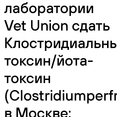
лаборатории
Vet Union сдать
Клостридиальн
токсин/йота-
токсин
(Clostridiumperf
в Москве: