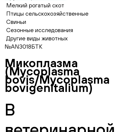
Мелкий рогатый скот
Птицы сельскохозяйственные
Свиньи
Сезонные исследования
Другие виды животных
№AN3018БТК
Микоплазма
(Mycoplasma
bovis/Mycoplasma
bovigenitalium)
В
ветеринарной