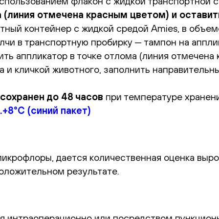
использованием флакон с жидкой транспортной с
 (линия отмечена красным цветом) и оставить
тный контейнер с жидкой средой Amies, в объеме
лчи в транспортную пробирку — тампон на аппли
ть аппликатор в точке отлома (линия отмечена к
 и кличкой животного, заполнить направительный
сохранен до 48 часов
при температуре хранен
+8°С (синий пакет)
микрофлоры, дается количественная оценка выро
оложительном результате.
ия интраоперационно или посредством пункцион