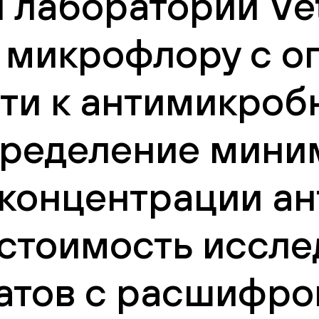
 лаборатории Vet
а микрофлору с 
сти к антимикро
пределение мини
концентрации ант
 стоимость иссле
атов с расшифро