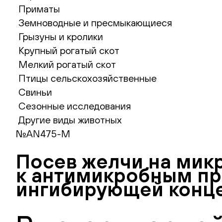
Приматы
Земноводные и пресмыкающиеся
Грызуны и кролики
Крупный рогатый скот
Мелкий рогатый скот
Птицы сельскохозяйственные
Свиньи
Сезонные исследования
Другие виды животных
№AN475-M
Посев желчи на мик
к антимикробным пр
ингибирующей конце