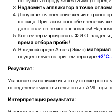
погрузить в среду Amies (Эймс) (перед 
Надломить аппликатор в точке отлома
Допускается внесение желчи в транспор
шприца. При таком способе внесения же
даже если он не использовался! Надломи
Контейнер маркировать Ф.И.О. владельца
время отбора пробы!
В жидкой среде Amies (Эймс)
материал 
осуществляется при температуре
+2°С…
Результат:
Указывается наличие или отсутствие роста 
определение чувствительности к АМП при п
Интерпретация результата:
В норме желчь стерильна (при условии взят