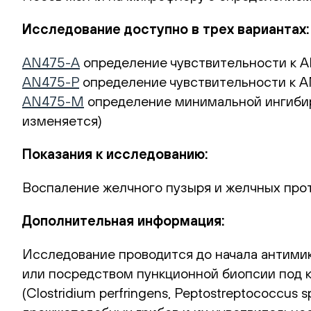
Исследование доступно в трех вариантах:
AN475-A
определение чувствительности к А
AN475-Р
определение чувствительности к А
AN475-М
определение минимальной ингибир
изменяется)
Показания к исследованию:
Воспаление желчного пузыря и желчных прот
Дополнительная информация:
Исследование проводится до начала антими
или посредством пункционной биопсии под 
(Clostridium perfringens, Peptostreptococc