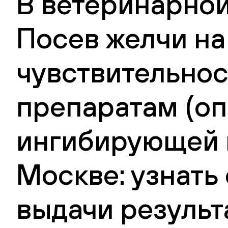
В ветеринарной
Посев желчи н
чувствительно
препаратам (о
ингибирующей 
Москве: узнать
выдачи результ