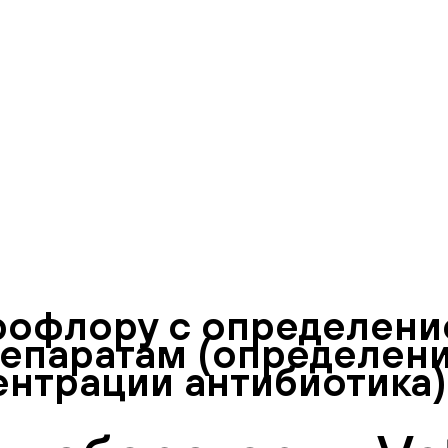
рофлору с определени
епаратам (определен
нтрации антибиотика)