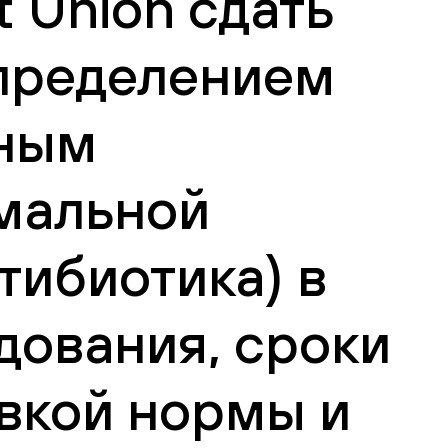
 Union сдать
определением
бным
мальной
ибиотика) в
дования, сроки
вкой нормы и