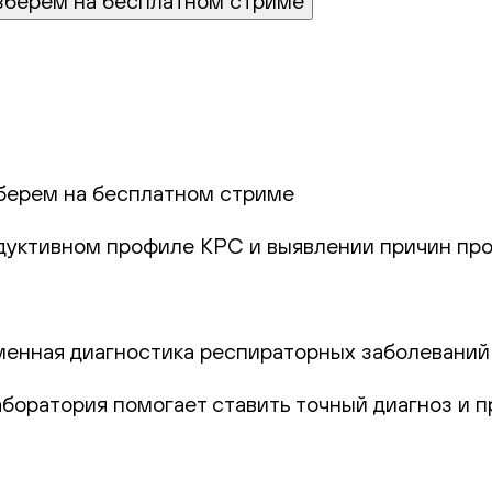
зберем на бесплатном стриме
берем на бесплатном стриме
одуктивном профиле КРС и выявлении причин про
еменная диагностика респираторных заболеваний
лаборатория помогает ставить точный диагноз и