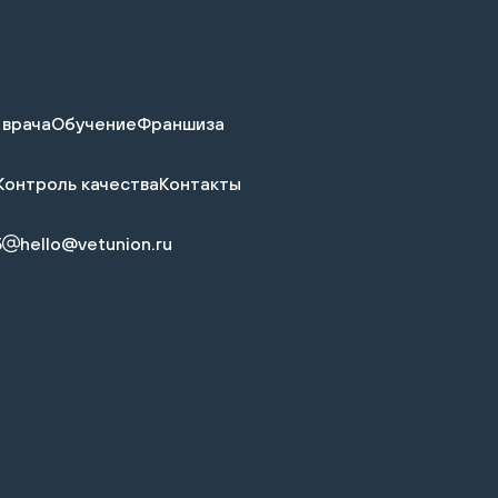
 врача
Обучение
Франшиза
Контроль качества
Контакты
5
hello@vetunion.ru