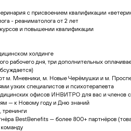
теринария с присвоением квалификации «ветери
ога - реаниматолога от 2 лет
 курсов и повышении квалификации
дицинском холдинге
го рабочего дня, три дополнительных оплачива
 обсуждается)
от м. Мневники, м. Новые Черёмушки и м. Просп
ями узких специалистов и психотерапевта
едицинских офисов ИНВИТРО для вас и членов се
ям — к Новому году и Дню знаний
, тренинги
нёра BestBenefits — более 800+ партнёров (товар
 команду