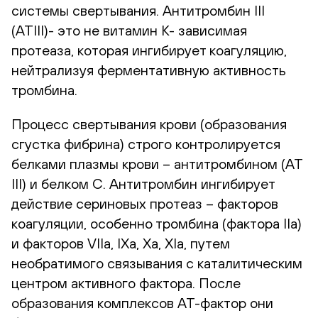
системы свертывания. Антитромбин III
(ATIII)- это не витамин К- зависимая
протеаза, которая ингибирует коагуляцию,
нейтрализуя ферментативную активность
тромбина.
Процесс свертывания крови (образования
сгустка фибрина) строго контролируется
белками плазмы крови – антитромбином (AT
III) и белком С. Антитромбин ингибирует
действие сериновых протеаз – факторов
коагуляции, особенно тромбина (фактора IIa)
и факторов VIIa, IXa, Xa, XIa, путем
необратимого связывания с каталитическим
центром активного фактора. После
образования комплексов АТ-фактор они