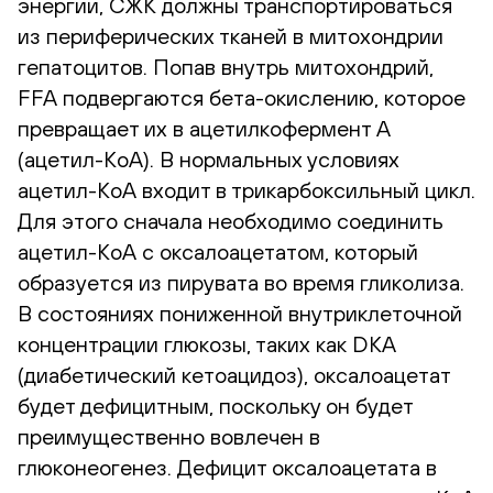
энергии, СЖК должны транспортироваться
из периферических тканей в митохондрии
гепатоцитов. Попав внутрь митохондрий,
FFA подвергаются бета-окислению, которое
превращает их в ацетилкофермент A
(ацетил-КоА). В нормальных условиях
ацетил-КоА входит в трикарбоксильный цикл.
Для этого сначала необходимо соединить
ацетил-КоА с оксалоацетатом, который
образуется из пирувата во время гликолиза.
В состояниях пониженной внутриклеточной
концентрации глюкозы, таких как DKA
(диабетический кетоацидоз), оксалоацетат
будет дефицитным, поскольку он будет
преимущественно вовлечен в
глюконеогенез. Дефицит оксалоацетата в