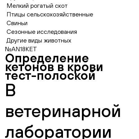
Мелкий рогатый скот
Птицы сельскохозяйственные
Свиньи
Сезонные исследования
Другие виды животных
№AN18KET
Определение
кетонов в крови
тест-полоской
В
ветеринарной
лаборатории