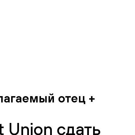
лагаемый отец +
 Union сдать