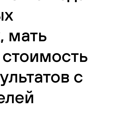
ых
, мать
ь стоимость
ультатов с
елей