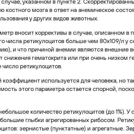
е в случае, указанном в пункте 2. Скорректирова
ию костного мозга в ответ на анемическое сост
льзования у других видов животных.
етр вносит коррективы в случае, описанном в пу
о числа ретикулоцитов больше чем 80х109/л у со
ю), и что причиной анемии являются внешние воз
от снижения гематокрита или при очень низком 
 число ретикулоцитов.
 коэффициент используется для человека, но та
ачимость этого параметра остается спорной, по
большое количество ретикулоцитов (до 1%). У со
 большие глыбки агрегированных рибосом. Ретик
цитов: зернистые (пунктатные) и агрегатные. З