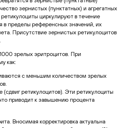
превратятся в зернистые (пунктатные)
чество зернистых (пунктатных) и агрегатных
 ретикулоциты циркулируют в течение
ся в пределы референсных значений, их
вета. Присутствие зернистых ретикулоцитов
.
1000 зрелых эритроцитов. При
у как:
шиваются с меньшим количеством зрелых
ов.
 (сдвиг ретикулоцитов). Эти ретикулоциты
 что приводит к завышению процента
ита. Вносимая корректировка актуальна