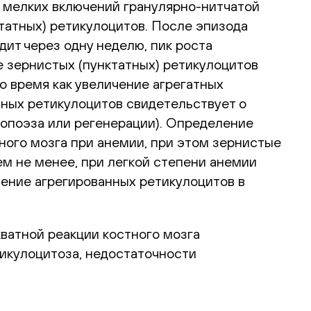
и мелких включений гранулярно-нитчатой
татных) ретикулоцитов. После эпизода
ит через одну неделю, пик роста
е зернистых (пунктатных) ретикулоцитов
о время как увеличение агрегатных
тных ретикулоцитов свидетельствует о
тропоэза или регенерации). Определение
ного мозга при анемии, при этом зернистые
ем не менее, при легкой степени анемии
нение агрегированных ретикулоцитов в
ватной реакции костного мозга
тикулоцитоза, недостаточности