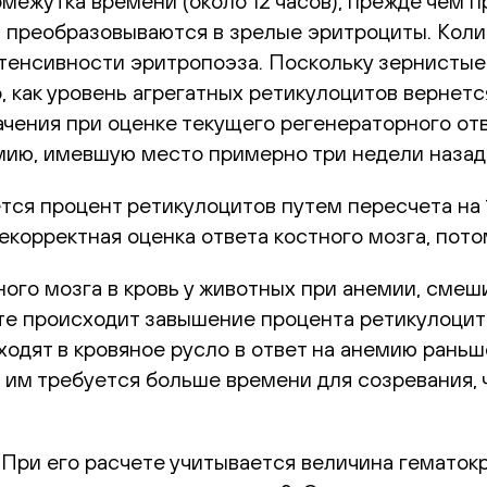
омежутка времени (около 12 часов), прежде чем 
) преобразовываются в зрелые эритроциты. Коли
тенсивности эритропоэза. Поскольку зернистые
, как уровень агрегатных ретикулоцитов вернет
ачения при оценке текущего регенераторного от
емию, имевшую место примерно три недели назад
тся процент ретикулоцитов путем пересчета на 
корректная оценка ответа костного мозга, потом
ого мозга в кровь у животных при анемии, сме
ате происходит завышение процента ретикулоцит
дят в кровяное русло в ответ на анемию раньше
о им требуется больше времени для созревания,
При его расчете учитывается величина гематокр