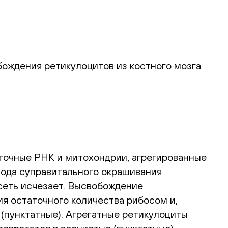
ождения ретикулоцитов из костного мозга
точные РНК и митохондрии, агрегированные
тода суправитального окрашивания
сеть исчезает. Высвобождение
ия остаточного количества рибосом и,
 (пунктатные). Агрегатные ретикулоциты