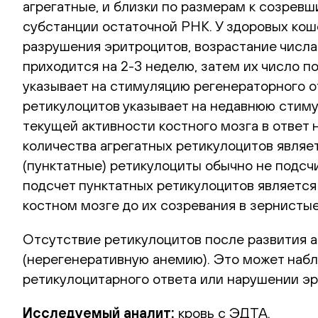
агрегатные, и близки по размерам к созрев
субстанции остаточной РНК. У здоровых кош
разрушения эритроцитов, возрастание числа
приходится на 2-3 неделю, затем их число п
указывает на стимуляцию регенераторного от
ретикулоцитов указывает на недавнюю стиму
текущей активности костного мозга в ответ 
количества агрегатных ретикулоцитов являе
(пунктатные) ретикулоциты обычно не подсч
подсчет пунктатных ретикулоцитов является
костном мозге до их созревания в зернистые
Отсутствие ретикулоцитов после развития а
(нерегенеративную анемию). Это может набл
ретикулоцитарного ответа или нарушении эр
Исследуемый аналит:
кровь с ЭДТА.