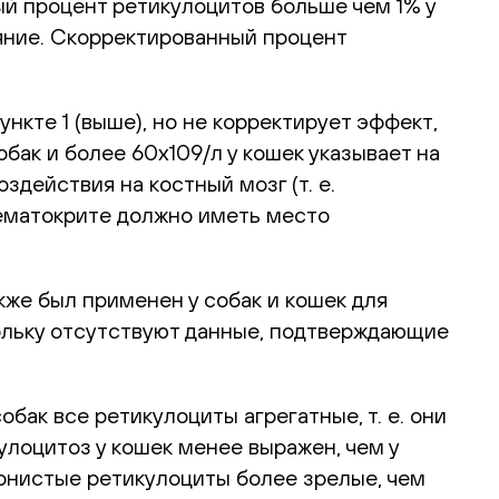
нный процент ретикулоцитов больше чем 1% у
ояние. Скорректированный процент
нкте 1 (выше), но не корректирует эффект,
бак и более 60х109/л у кошек указывает на
действия на костный мозг (т. е.
гематокрите должно иметь место
кже был применен у собак и кошек для
скольку отсутствуют данные, подтверждающие
бак все ретикулоциты агрегатные, т. е. они
улоцитоз у кошек менее выражен, чем у
ернистые ретикулоциты более зрелые, чем