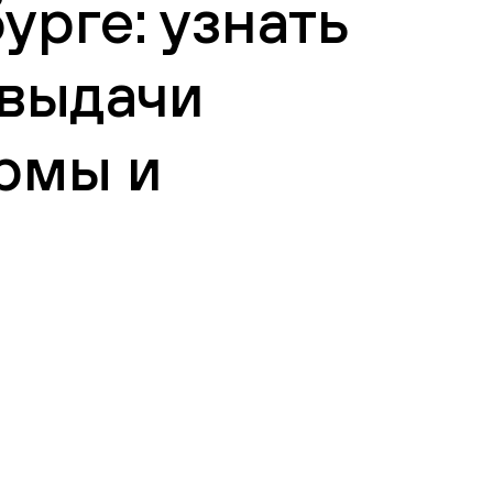
урге: узнать
 выдачи
рмы и