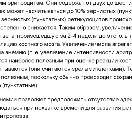
шим эритроцитам. Они содержат от двух до шест
ек может насчитываться до 10% зернистых (пунк
 зернистых (пунктатных) ретикулоцитов происход
остепенно снижается. Таким образом, увеличени
вета, произошедшую за 2-4 недели до этого, в т
ляцию костного мозга. Увеличение числа агрега
на анемию (т. е. увеличение интенсивности эри
тся наиболее полезным при оценке реакции кост
итываются (они считаются зрелыми клетками). Т
 полезным, поскольку обычно происходит сохра
 (пунктатные).
немии позволяет предположить отсутствие адек
юдаться при нехватке времени для развития ре
итропоэза.