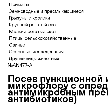
Приматы
Земноводные и пресмыкающиеся
Грызуны и кролики
Крупный рогатый скот
Мелкий рогатый скот
Птицы сельскохозяйственные
Свиньи
Сезонные исследования
Другие виды животных
№AN477-A
Посев пункционной 
микрофлору с опред
антимикробным преп
антибиотиков)