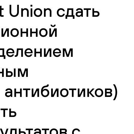
 Union сдать
ционной
еделением
бным
 антибиотиков)
сть
ультатов с