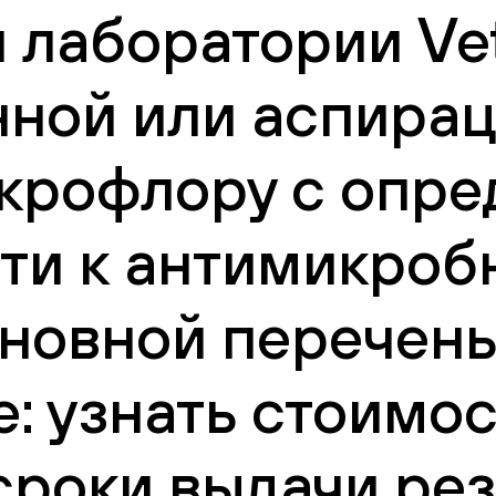
 лаборатории Vet
нной или аспира
икрофлору с опр
сти к антимикро
новной перечень
е: узнать стоимо
сроки выдачи рез