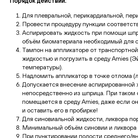
Порядок действий:
Для плевральной, перикардиальной, пер
Провести процедуру пункции соответст
Аспирировать жидкость при помощи шпр
объём биоматериала необходимый для о
Тампон на аппликаторе от транспортной
жидкостью и погрузить в среду Amies (Эи
температуры).
Надломить аппликатор в точке отлома (л
Допускается внесение аспирированной ж
непосредственно из шприца. При таком 
помещается в среду Amies, даже если о
и оставить его в пробирке!
Для синовиальной жидкости, ликвора по
Минимальный объём синовии и ликвора д
При пунктировании полости среднего/вн