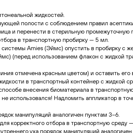
итонеальной жидкостей.
вующей полости с соблюдением правил асептики
ица и перенести в стерильную промежуточную 
тбора в транспортную пробирку — 5 мл.
 системы Amies (Эймс) опустить в пробирку с же
̆мс) (перед использованием флакон с жидкой тра
иния отмечена красным цветом) и оставить его 
идкости в транспортный контейнер с жидкой сре
способе внесения биоматериала в транспортную
н не использовался! Надломить аппликатор в то
рядок манипуляций аналогичен пунктам 3–6.
ля корректного отбора в транспортную среду — 
утреннего уха порядок манипуляций аналогичен 