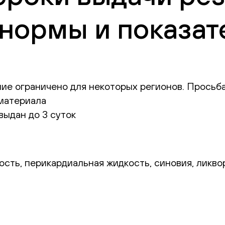
нормы и показат
ение ограничено для некоторых регионов. Прось
оматериала
выдан до 3 суток
сть, перикардиальная жидкость, синовия, ликвор