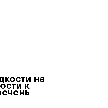
дкости на
ости к
речень