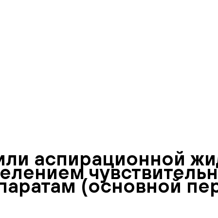
или аспирационной жи
елением чувствительн
аратам (основной пе