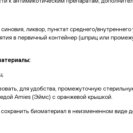
сти к антимикотическим препаратам, дополните
 синовия, ликвор, пунктат среднего/внутреннего 
взятия в первичный контейнер (шприц или промеж
материалы:
ц.
овать, для удобства, промежуточную стерильную
редой Amies (Эймс) с оранжевой крышкой.
 сохранить биоматериал в неизмененном виде д