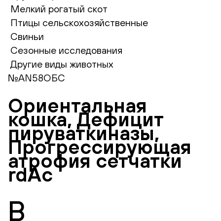
Мелкий рогатый скот
Птицы сельскохозяйственные
Свиньи
Сезонные исследования
Другие виды животных
№AN58ОБС
Ориентальная
кошка, Дефицит
пируваткиназы,
Прогрессирующая
атрофия сетчатки
rdAc
В