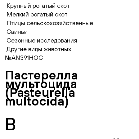
Крупный рогатый скот
Мелкий рогатый скот
Птицы сельскохозяйственные
Свиньи
Сезонные исследования
Другие виды животных
№AN391НОС
Пастерелла
мультоцида
(Pasteurella
multocida)
В