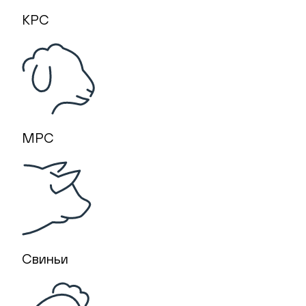
КРС
МРС
Свиньи