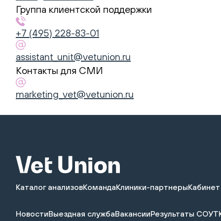
(800)
Группа клиентской поддержки
200
+7 (495) 228-83-01
85
65
,
assistant_unit@vetunion.ru
Электронная
Контакты для СМИ
почта:
assistant_unit@vetunion.ru
marketing_vet@vetunion.ru
Каталог анализов
Команда
Клиники-партнеры
Кабинет
Новости
Выездная служба
Вакансии
Результаты СОУТ