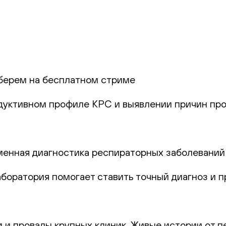
берем на бесплатном стриме
одуктивном профиле КРС и выявлении причин про
еменная диагностика респираторных заболеваний
лаборатория помогает ставить точный диагноз и
и и провалы крупных клиник. Живые истории от п