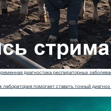
овременная диагностика респираторных заболева
ак лаборатория помогает ставить точный диагно